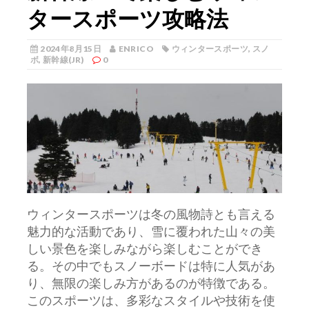
タースポーツ攻略法
2024年8月15日
ENRICO
ウィンタースポーツ
,
スノ
ボ
,
新幹線(JR)
0
ウィンタースポーツは冬の風物詩とも言える
魅力的な活動であり、雪に覆われた山々の美
しい景色を楽しみながら楽しむことができ
る。
その中でもスノーボードは特に人気があ
り、無限の楽しみ方があるのが特徴である。
このスポーツは、多彩なスタイルや技術を使