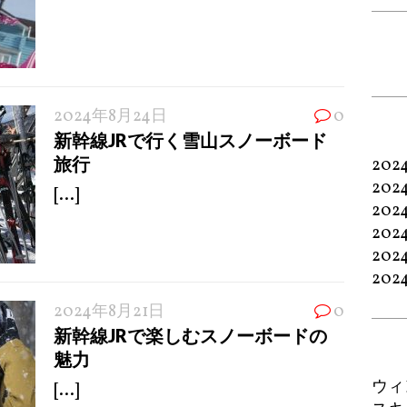
2024年8月24日
0
新幹線JRで行く雪山スノーボード
旅行
202
202
[...]
202
202
202
202
2024年8月21日
0
新幹線JRで楽しむスノーボードの
魅力
ウィ
[...]