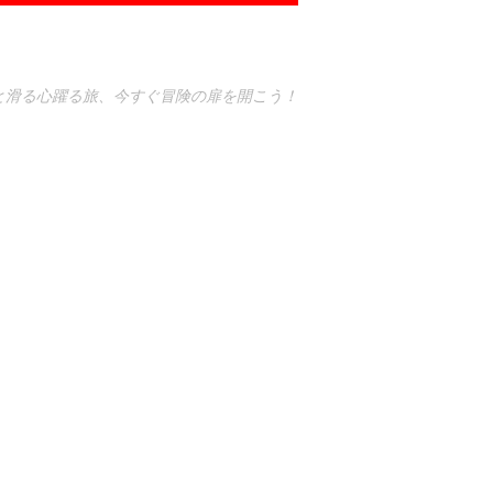
と滑る心躍る旅、今すぐ冒険の扉を開こう！